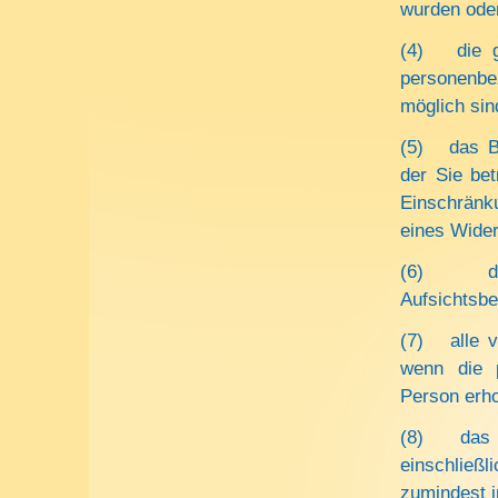
wurden oder
(4) die ge
personenbez
möglich sin
(5) das Be
der Sie be
Einschränk
eines Wider
(6) das 
Aufsichtsb
(7) alle v
wenn die p
Person erh
(8) das Be
einschließ
zumindest i