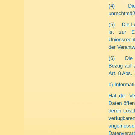
(4) Die S
unrechtmäßi
(5) Die Lö
ist zur Er
Unionsrecht
der Verantwo
(6) Die Si
Bezug auf 
Art. 8 Abs
b) Informati
Hat der Ve
Daten öffen
deren Lösch
verfügbar
angemesse
Datenverar