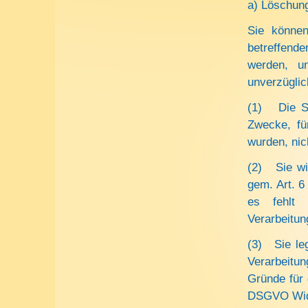
a) Löschung
Sie können
betreffend
werden, un
unverzüglic
(1) Die Si
Zwecke, fü
wurden, nic
(2) Sie wid
gem. Art. 6 
es fehlt 
Verarbeitun
(3) Sie le
Verarbeitu
Gründe für 
DSGVO Wide