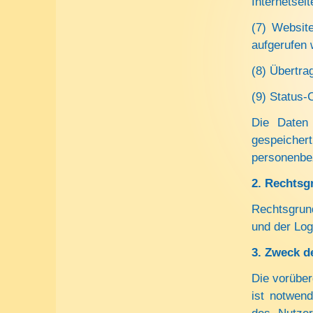
Internetseit
(7) Websit
aufgerufen
(8) Übertra
(9) Status-
Die Daten 
gespeicher
personenbez
2. Rechtsg
Rechtsgrun
und der Logf
3. Zweck d
Die vorübe
ist notwen