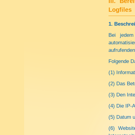
III. Ber
Logfiles
1. Beschre
Bei jedem 
automatisi
aufrufende
Folgende Da
(1) Informa
(2) Das Be
(3) Den Int
(4) Die IP-
(5) Datum u
(6) Websi