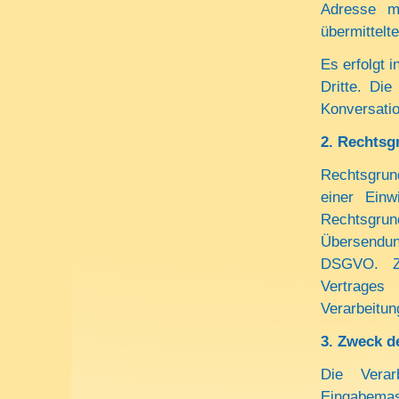
Adresse m
übermittelt
Es erfolgt
Dritte. Die
Konversati
2.
Rechtsgr
Rechtsgrund
einer Einw
Rechtsgrund
Übersendung
DSGVO. Zi
Vertrages
Verarbeitun
3.
Zweck d
Die Vera
Eingabem