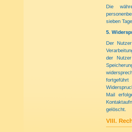
Die währ
personenbe
sieben Tage
5.
Widersp
Der Nutzer 
Verarbeitu
der Nutze
Speicher
widersprech
fortgefüh
Widerspruch
Mail erfol
Kontaktau
gelöscht.
VIII. Rec