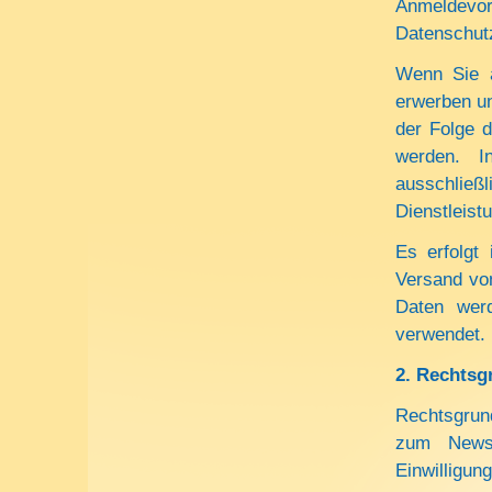
Anmeldevo
Datenschut
Wenn Sie a
erwerben un
der Folge 
werden. I
ausschließ
Dienstleist
Es erfolgt
Versand von
Daten werd
verwendet.
2.
Rechtsgr
Rechtsgrun
zum Newsl
Einwilligun