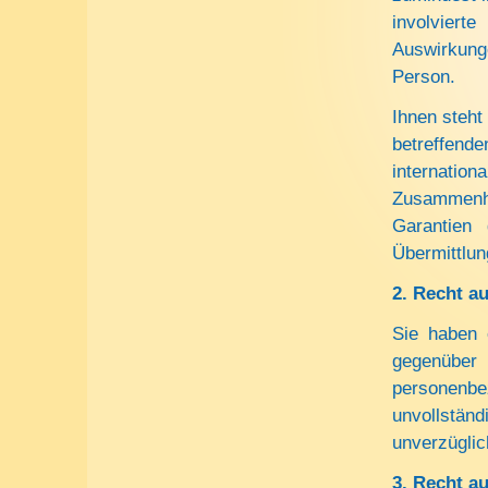
involviert
Auswirkung
Person.
Ihnen steht
betreffende
internati
Zusammenh
Garantie
Übermittlun
2.
Recht au
Sie haben 
gegenüber
personenbe
unvollstän
unverzügli
3.
Recht au