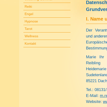
Datensc
Reiki
Grundve
Engel
I. Name 
Hypnose
Tarot
Der Verant
und anderer
Wellness
Europäisc
Kontakt
Bestimmung
Marie Ihr 
Reibling
Heidemarie 
Sudetenland
85221 Dac
Tel.: 08131
E-Mail:
m.r
Website:
ww