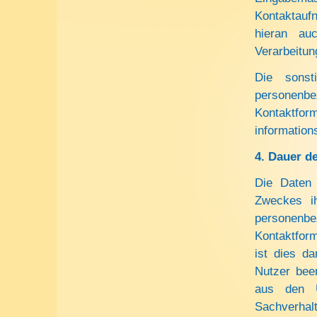
Kontaktaufn
hieran auc
Verarbeitun
Die sonst
personenb
Kontaktfo
information
4.
Dauer d
Die Daten 
Zweckes ih
personen
Kontaktform
ist dies d
Nutzer been
aus den U
Sachverhalt