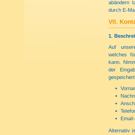
abändern l
durch E-Mai
VII. Kon
1.
Beschre
Auf unsere
welches fü
kann. Nimm
der Einga
gespeichert
Vorna
Nach
Anschr
Telef
Email
Alternativ 