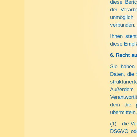
diese Beri
der Verarbe
unmöglich
verbunden.
Ihnen steh
diese Empfä
6.
Recht au
Sie haben 
Daten, die 
strukturier
Außerdem 
Verantwort
dem die p
übermitteln
(1) die Ver
DSGVO oder