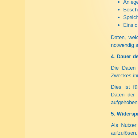
Anleg
Beschl
Speic
Einsic
Daten, wel
notwendig s
4.
Dauer d
Die Daten 
Zweckes ihr
Dies ist f
Daten der F
aufgehoben 
5.
Widersp
Als Nutzer 
aufzulösen.