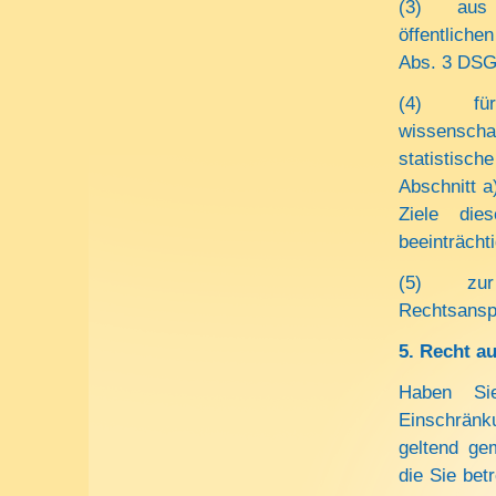
(3) aus Gr
öffentliche
Abs. 3 DS
(4) für i
wissenscha
statistisc
Abschnitt a
Ziele die
beeinträchti
(5) zur G
Rechtsansp
5. Recht a
Haben Si
Einschränk
geltend gem
die Sie bet