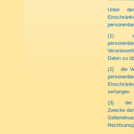
Unter de
Einschrä
personenbe
(1) wenn
personenb
Verantwortl
Daten zu üb
(2) die Ve
personen
Einschrän
verlangen
(3) der Ve
Zwecke der 
Geltend
Rechtsansp