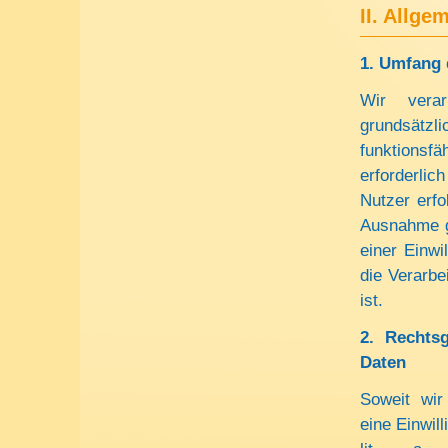
II. Allge
1. Umfang 
Wir verar
grundsätz
funktionsf
erforderlic
Nutzer erfo
Ausnahme gi
einer Einwi
die Verarbe
ist.
2. Rechts
Daten
Soweit wir
eine Einwill