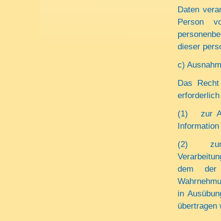
Daten verar
Person v
personenbe
dieser per
c) Ausnah
Das Recht 
erforderlich 
(1) zur Au
Information
(2) zur Er
Verarbeitu
dem der V
Wahrnehmung
in Ausübung
übertragen