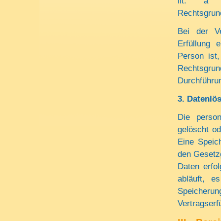
lit. a E
Rechtsgrun
Bei der V
Erfüllung 
Person ist,
Rechtsgrund
Durchführun
3. Datenlö
Die perso
gelöscht od
Eine Speic
den Gesetz
Daten erfol
abläuft, e
Speicherun
Vertragserf